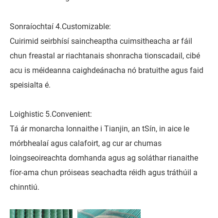
Sonraíochtaí 4.Customizable:
Cuirimid seirbhísí saincheaptha cuimsitheacha ar fáil
chun freastal ar riachtanais shonracha tionscadail, cibé
acu is méideanna caighdeánacha nó bratuithe agus faid
speisialta é.
Loighistic 5.Convenient:
Tá ár monarcha lonnaithe i Tianjin, an tSín, in aice le
mórbhealaí agus calafoirt, ag cur ar chumas
loingseoireachta domhanda agus ag soláthar rianaithe
fíor-ama chun próiseas seachadta réidh agus tráthúil a
chinntiú.