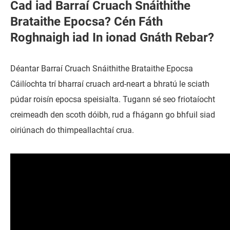
Cad iad Barraí Cruach Snáithithe
Brataithe Epocsa? Cén Fáth
Roghnaigh iad In ionad Gnáth Rebar?
Déantar Barraí Cruach Snáithithe Brataithe Epocsa
Cáilíochta trí bharraí cruach ard-neart a bhratú le sciath
púdar roisín epocsa speisialta. Tugann sé seo friotaíocht
creimeadh den scoth dóibh, rud a fhágann go bhfuil siad
oiriúnach do thimpeallachtaí crua.