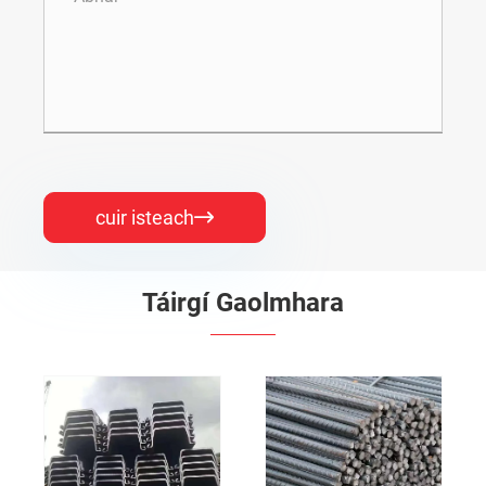
cuir isteach

Táirgí Gaolmhara