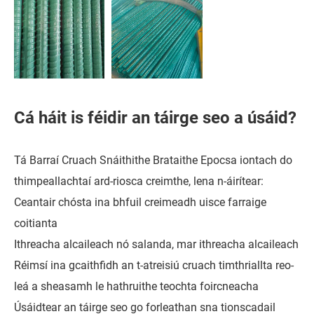
Cá háit is féidir an táirge seo a úsáid?
Tá Barraí Cruach Snáithithe Brataithe Epocsa iontach do
thimpeallachtaí ard-riosca creimthe, lena n-áirítear:
Ceantair chósta ina bhfuil creimeadh uisce farraige
coitianta
Ithreacha alcaileach nó salanda, mar ithreacha alcaileach
Réimsí ina gcaithfidh an t-atreisiú cruach timthriallta reo-
leá a sheasamh le hathruithe teochta foircneacha
Úsáidtear an táirge seo go forleathan sna tionscadail