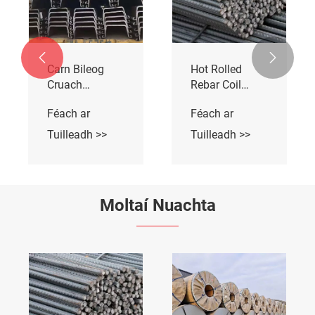


Carn Bileog
Hot Rolled
Cruach
Rebar Coil
Iarchurtha Te
Cruach
Féach ar
Féach ar
Tuilleadh >>
Tuilleadh >>
Moltaí Nuachta