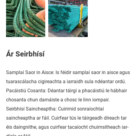
Ár Seirbhísí
Samplaí Saor in Aisce: Is féidir samplaí saor in aisce agus
tuarascálacha cigireachta a iarraidh sula ndéantar ordú.
Pacáistiú Cosanta: Déantar táirgí a phacáistiú le hábhair
chosanta chun damáiste a chosc le linn iompair.
Seirbhísí Saincheaptha: Cuirimid sonraíochtaí
saincheaptha ar fáil. Cuirfear tús le táirgeadh díreach tar
éis daingnithe, agus cuirfear tacaíocht chuimsitheach iar-