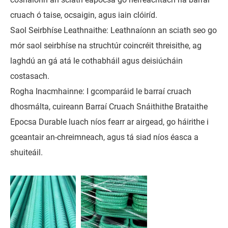
cruach ó taise, ocsaigin, agus iain clóiríd.
Saol Seirbhíse Leathnaithe: Leathnaíonn an sciath seo go
mór saol seirbhíse na struchtúr coincréit threisithe, ag
laghdú an gá atá le cothabháil agus deisiúcháin
costasach.
Rogha Inacmhainne: I gcomparáid le barraí cruach
dhosmálta, cuireann Barraí Cruach Snáithithe Brataithe
Epocsa Durable luach níos fearr ar airgead, go háirithe i
gceantair an-chreimneach, agus tá siad níos éasca a
shuiteáil.