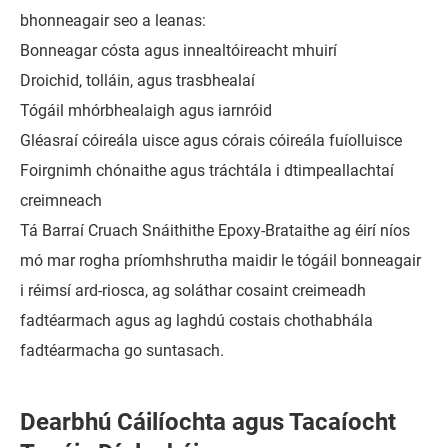
bhonneagair seo a leanas:
Bonneagar cósta agus innealtóireacht mhuirí
Droichid, tolláin, agus trasbhealaí
Tógáil mhórbhealaigh agus iarnróid
Gléasraí cóireála uisce agus córais cóireála fuíolluisce
Foirgnimh chónaithe agus tráchtála i dtimpeallachtaí
creimneach
Tá Barraí Cruach Snáithithe Epoxy-Brataithe ag éirí níos
mó mar rogha príomhshrutha maidir le tógáil bonneagair
i réimsí ard-riosca, ag soláthar cosaint creimeadh
fadtéarmach agus ag laghdú costais chothabhála
fadtéarmacha go suntasach.
Dearbhú Cáilíochta agus Tacaíocht