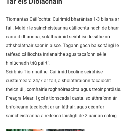
Tar éis Díolacháin
Tiomantas Cáilíochta: Cuirimid bharántas 1-3 bliana ar
fáil. Maidir le saincheisteanna cáilíochta nach de bharr
earráid dhaonna, soláthraímid seirbhísí deisithe nó
athsholáthair saor in aisce. Tagann gach baisc táirgí le
taifead cáilíochta inrianaithe agus tacaíonn sé le
hiniúchadh tríú páirtí.
Seirbhís Tiomnaithe: Cuirimid beolíne seirbhíse
custaiméara 24/7 ar fáil, a sholáthraíonn tacaíocht
theicniúil, comhairle roghnóireachta agus treoir phróisis.
Freagra Mear: I gcás tionscadal casta, soláthraíonn ár
bhfoireann tacaíocht ar an láthair, agus déanfar
saincheisteanna a réiteach laistigh de 2 uair an chloig.