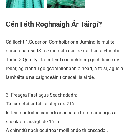
Cén Fáth Roghnaigh Ár Táirgí?
Cáilíocht 1.Superior: Comhoibríonn Juming le muilte
cruach barr sa tSín chun rialú cáilíochta dian a chinntiú.
Taifid 2.Quality: Tá taifead cáilíochta ag gach baisc de
rebar, ag cinntiú go gcomhlíonann a neart, a toisí, agus a
lamháltais na caighdeáin tionscail is airde.
3. Freagra Fast agus Seachadadh:
Tá samplaí ar fáil laistigh de 2 lá.
Is féidir orduithe caighdeánacha a chomhlánú agus a
sheoladh laistigh de 15 lá.
A chinntiú nach gcuirtear moill ar do thionscadal.