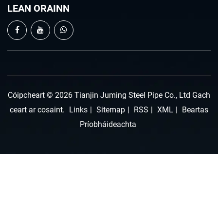
LEAN ORAINN
Cóipcheart © 2026 Tianjin Juming Steel Pipe Co., Ltd Gach
ceart ar cosaint.
Links
|
Sitemap
|
RSS
|
XML
|
Beartas
Príobháideachta