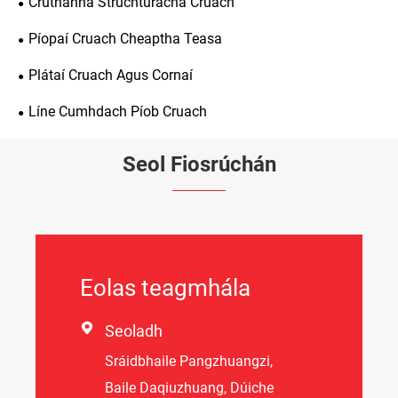
Cruthanna Struchtúracha Cruach
Píopaí Cruach Cheaptha Teasa
Plátaí Cruach Agus Cornaí
Líne Cumhdach Píob Cruach
Seol Fiosrúchán
Eolas teagmhála

Seoladh
Sráidbhaile Pangzhuangzi,
Baile Daqiuzhuang, Dúiche