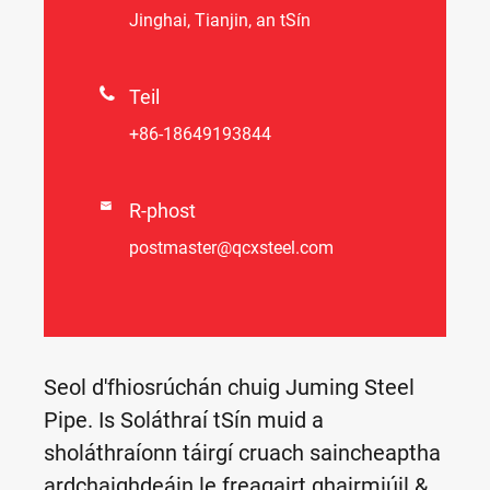
Jinghai, Tianjin, an tSín

Teil
+86-18649193844

R-phost
postmaster@qcxsteel.com
Seol d'fhiosrúchán chuig Juming Steel
Pipe. Is Soláthraí tSín muid a
sholáthraíonn táirgí cruach saincheaptha
ardchaighdeáin le freagairt ghairmiúil &