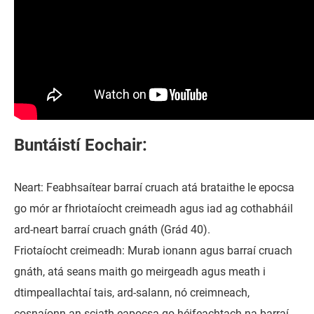
Buntáistí Eochair:
Neart: Feabhsaítear barraí cruach atá brataithe le epocsa
go mór ar fhriotaíocht creimeadh agus iad ag cothabháil
ard-neart barraí cruach gnáth (Grád 40).
Friotaíocht creimeadh: Murab ionann agus barraí cruach
gnáth, atá seans maith go meirgeadh agus meath i
dtimpeallachtaí tais, ard-salann, nó creimneach,
cosnaíonn an sciath eapocsa go héifeachtach na barraí