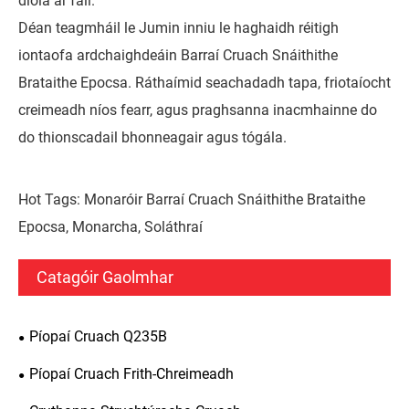
díola ar fáil.
Déan teagmháil le Jumin inniu le haghaidh réitigh
iontaofa ardchaighdeáin Barraí Cruach Snáithithe
Brataithe Epocsa. Ráthaímid seachadadh tapa, friotaíocht
creimeadh níos fearr, agus praghsanna inacmhainne do
do thionscadail bhonneagair agus tógála.
Hot Tags: Monaróir Barraí Cruach Snáithithe Brataithe
Epocsa, Monarcha, Soláthraí
Catagóir Gaolmhar
Píopaí Cruach Q235B
Píopaí Cruach Frith-Chreimeadh