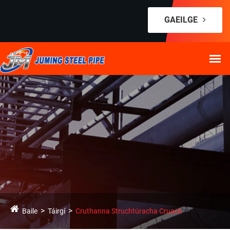
GAEILGE
Baile
Táirgí
Cruthanna Struchtúracha Cruach