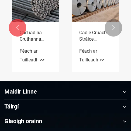


Cad iad na
Cad é Cruach
Cruthanna
Stráice
Cruach
Beachtais Ard-
Féach ar
Féach ar
Struchtúrtha is
Neart agus Cén
Coitianta a
Fáth a Bhfuil
Tuilleadh >>
Tuilleadh >>
Úsáidtear i
Criticiúil le
dTógáil Nua-
haghaidh Ard-
Aimseartha
Déantúsaíochta
Maidir Linne
Táirgí
Glaoigh orainn