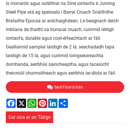
Is monaróir agus soláthraí na Síne iontaofa é Juming
Steel Pipe atá ag speisialú i Barraí Cruach Snáithithe
Brataithe Epocsa ar ardchaighdeán. Le beagnach deich
mbliana de thaithí sa tionscal cruach, cuirimid réitigh
iontaofa, durable agus cost-éifeachtach ar fáil.
Geallaimid samplaí laistigh de 2 lá, seachadadh tapa
laistigh de 15 lá, agus cuirimid loingseoireachta
domhanda, seirbhísí saincheaptha, agus tacaíocht
theicniúil chuimsitheach agus seirbhís iar-díola ar fáil.
Seol Fiosrúchán
Facebook
X
WhatsApp
Pinterest
LinkedIn
Share
Cur síos ar an Táirge