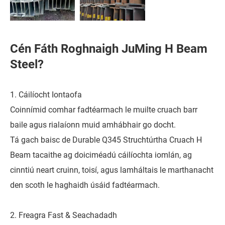
Cén Fáth Roghnaigh JuMing H Beam
Steel?
1. Cáilíocht Iontaofa
Coinnímid comhar fadtéarmach le muilte cruach barr
baile agus rialaíonn muid amhábhair go docht.
Tá gach baisc de Durable Q345 Struchtúrtha Cruach H
Beam tacaithe ag doiciméadú cáilíochta iomlán, ag
cinntiú neart cruinn, toisí, agus lamháltais le marthanacht
den scoth le haghaidh úsáid fadtéarmach.
2. Freagra Fast & Seachadadh