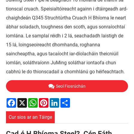
tionscal cruach. Speisialtóireacht againn i dtáirgeadh ard-
chaighdeán Q345 Struchtúrtha Cruach H Bhíoma le neart
ábhar soladach, toughness den scoth, agus sonraíochtaí
iomlána. Le samplaí réidh i 2 lá, seachadadh laistigh de
15 lá, loingseoireacht dhomhanda, roghanna
saincheaptha, agus tacaíocht iar-díolacháin theicniúil
iomlán, soláthraíonn JuMing soláthar iontaofa chun
cabhrú le do thionscadail a chomhlánú go héifeachtach.
Seol Fiosrúchán
Facebook
X
WhatsApp
Pinterest
LinkedIn
Share
Cur síos ar an Táirge
Cad é H Bhíoma Steel? Cén Fáth