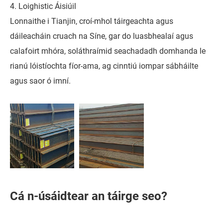
4. Loighistic Áisiúil
Lonnaithe i Tianjin, croí-mhol táirgeachta agus
dáileacháin cruach na Síne, gar do luasbhealaí agus
calafoirt mhóra, soláthraímid seachadadh domhanda le
rianú lóistíochta fíor-ama, ag cinntiú iompar sábháilte
agus saor ó imní.
Cá n-úsáidtear an táirge seo?