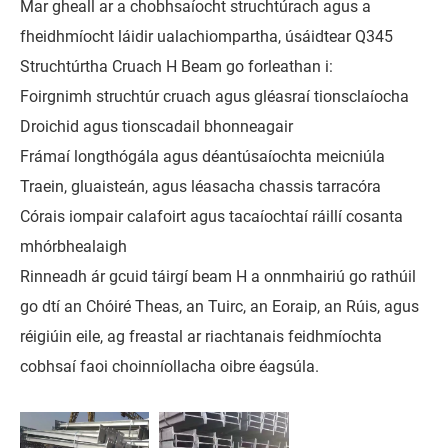
Mar gheall ar a chobhsaíocht struchtúrach agus a
fheidhmíocht láidir ualachiompartha, úsáidtear Q345
Struchtúrtha Cruach H Beam go forleathan i:
Foirgnimh struchtúr cruach agus gléasraí tionsclaíocha
Droichid agus tionscadail bhonneagair
Frámaí longthógála agus déantúsaíochta meicniúla
Traein, gluaisteán, agus léasacha chassis tarracóra
Córais iompair calafoirt agus tacaíochtaí ráillí cosanta
mhórbhealaigh
Rinneadh ár gcuid táirgí beam H a onnmhairiú go rathúil
go dtí an Chóiré Theas, an Tuirc, an Eoraip, an Rúis, agus
réigiúin eile, ag freastal ar riachtanais feidhmíochta
cobhsaí faoi choinníollacha oibre éagsúla.