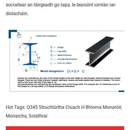
socraítear an táirgeadh go tapa, le leanúint iomlán iar-
díolacháin.
Hot Tags: Q345 Struchtúrtha Cruach H Bhíoma Monaróir,
Monarcha, Soláthraí