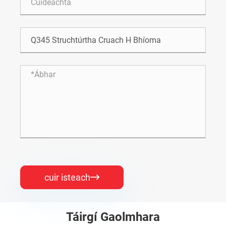
cuir isteach

Táirgí Gaolmhara