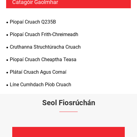
Catagóir Gaolmhar
Píopaí Cruach Q235B
Píopaí Cruach Frith-Chreimeadh
Cruthanna Struchtúracha Cruach
Píopaí Cruach Cheaptha Teasa
Plátaí Cruach Agus Cornaí
Líne Cumhdach Píob Cruach
Seol Fiosrúchán