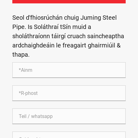
Seol d'fhiosrúchán chuig Juming Steel
Pipe. Is Soláthraí tSín muid a
sholáthraíonn táirgí cruach saincheaptha
ardchaighdeáin le freagairt ghairmiúil &
thapa.