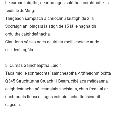
Le cumas táirgthe, deartha agus soláthair comhtháite, is
féidir le JuMing:
Táirgeadh samplach a chríochnú laistigh de 2 lá
Socraigh an loingsiú laistigh de 15 lá le haghaidh
orduithe caighdeánacha
Cinntíonn sé seo nach gcuirtear moill choíche ar do
sceideal tógála.
3. Cumas Saincheaptha Láidir
Tacaímid le sonraíochtaí saincheaptha Ardfheidhmíochta
Q345 Struchtúrtha Cruach H Beam, cibé acu méideanna
caighdeánacha nó ceanglais speisialta, chun freastal ar
riachtanais tionscail agus coinníollacha tionscadail
éagsúla.