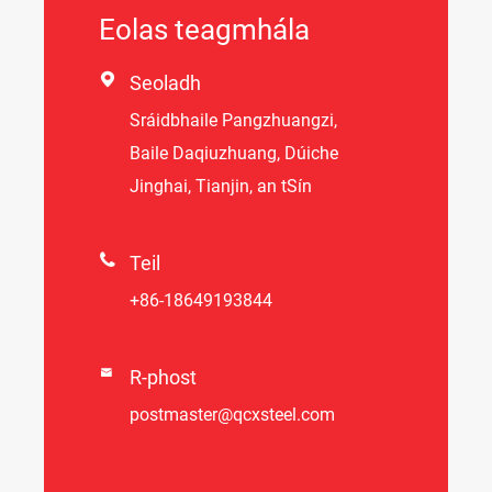
Eolas teagmhála

Seoladh
Sráidbhaile Pangzhuangzi,
Baile Daqiuzhuang, Dúiche
Jinghai, Tianjin, an tSín

Teil
+86-18649193844

R-phost
postmaster@qcxsteel.com