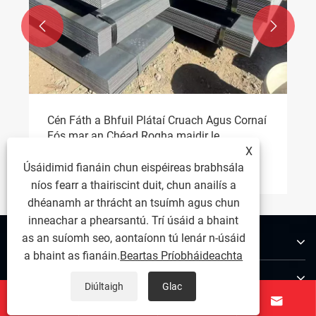


Cén Fáth a Bhfuil Plátaí Cruach Agus Cornaí
Fós mar an Chéad Rogha maidir le
X
Tionscadail Thionsclaíocha a Éileamh?
Féach ar Tuilleadh >>
Úsáidimid fianáin chun eispéireas brabhsála
níos fearr a thairiscint duit, chun anailís a
dhéanamh ar thrácht an tsuímh agus chun
inneachar a phearsantú. Trí úsáid a bhaint
as an suíomh seo, aontaíonn tú lenár n-úsáid
Maidir Linne
a bhaint as fianáin.
Beartas Príobháideachta
Táirgí
Diúltaigh
Glac




Glaoigh orainn