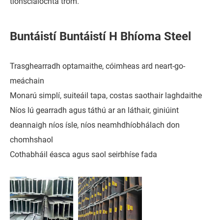
tionsclaíochta trom.
Buntáistí Buntáistí H Bhíoma Steel
Trasghearradh optamaithe, cóimheas ard neart-go-
meáchain
Monarú simplí, suiteáil tapa, costas saothair laghdaithe
Níos lú gearradh agus táthú ar an láthair, giniúint
deannaigh níos ísle, níos neamhdhíobhálach don
chomhshaol
Cothabháil éasca agus saol seirbhíse fada