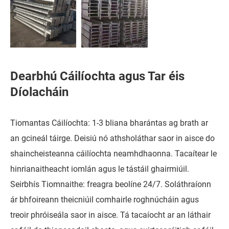
Dearbhú Cáilíochta agus Tar éis
Díolacháin
Tiomantas Cáilíochta: 1-3 bliana bharántas ag brath ar
an gcineál táirge. Deisiú nó athsholáthar saor in aisce do
shaincheisteanna cáilíochta neamhdhaonna. Tacaítear le
hinrianaitheacht iomlán agus le tástáil ghairmiúil.
Seirbhís Tiomnaithe: freagra beolíne 24/7. Soláthraíonn
ár bhfoireann theicniúil comhairle roghnúcháin agus
treoir phróiseála saor in aisce. Tá tacaíocht ar an láthair