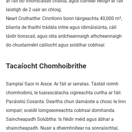
ar fáil do thionscadail chasta, agus cuirtear réitigh ar fáil
laistigh de 2 uair an chloig.
Neart Cruthaithe: Cinntíonn bonn táirgeachta 40,000 m²,
blianta de thaithí trádála intíre agus idirnáisiúnta, cáil
láidir tionscail, agus ráta ardcheannaigh athcheannaigh
do chustaiméirí cáilíocht agus soláthar cobhsaí.
Tacaíocht Chomhoibrithe
Samplaí Saor in Aisce: Ar fáil ar iarratas. Tástáil roimh
chomhoibriú, le tuarascálacha cigireachta curtha ar fáil.
Pacáistiú Cosanta: Deartha chun damáiste a chosc le linn
iompair; sceidil loingseoireachta cobhsaí domhanda.
Saincheapadh Solúbtha: Is féidir méid agus ábhar a
shaincheapadh. Nuair a dheimhnítear na sonraíochtaí,