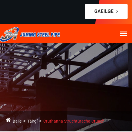
GAEILGE
Baile
Táirgí
Cruthanna Struchtúracha Cruach