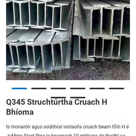
Q345 Struchtúrtha Cruach H
Bhíoma
Is monaróir agus soláthraí iontaofa cruach beam tSín H é
JuMing Steel Pipe le beagnach 10 mbliana de thaithí sa