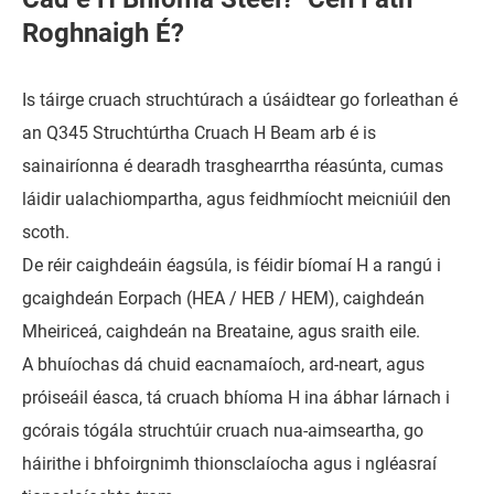
Roghnaigh É?
Is táirge cruach struchtúrach a úsáidtear go forleathan é
an Q345 Struchtúrtha Cruach H Beam arb é is
sainairíonna é dearadh trasghearrtha réasúnta, cumas
láidir ualachiompartha, agus feidhmíocht meicniúil den
scoth.
De réir caighdeáin éagsúla, is féidir bíomaí H a rangú i
gcaighdeán Eorpach (HEA / HEB / HEM), caighdeán
Mheiriceá, caighdeán na Breataine, agus sraith eile.
A bhuíochas dá chuid eacnamaíoch, ard-neart, agus
próiseáil éasca, tá cruach bhíoma H ina ábhar lárnach i
gcórais tógála struchtúir cruach nua-aimseartha, go
háirithe i bhfoirgnimh thionsclaíocha agus i ngléasraí