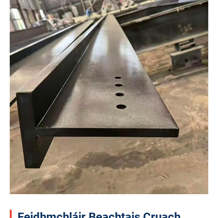
Feidhmchláir Beachtais Cruach