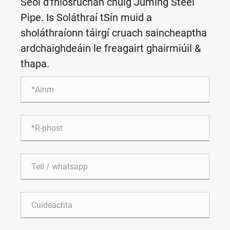
Seol d'fhiosrúchán chuig Juming Steel
Pipe. Is Soláthraí tSín muid a
sholáthraíonn táirgí cruach saincheaptha
ardchaighdeáin le freagairt ghairmiúil &
thapa.