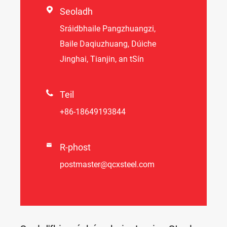

Seoladh
Sráidbhaile Pangzhuangzi,
Baile Daqiuzhuang, Dúiche
Jinghai, Tianjin, an tSín

Teil
+86-18649193844

R-phost
postmaster@qcxsteel.com