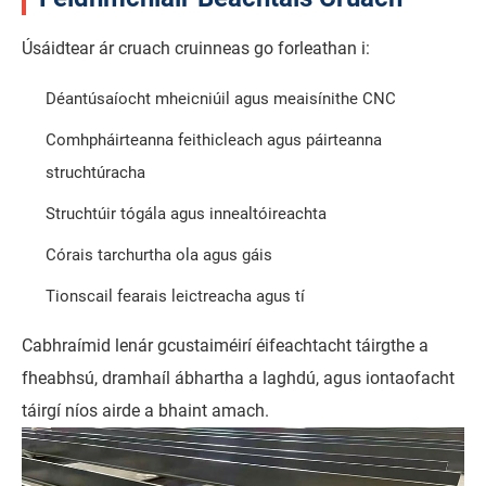
Úsáidtear ár cruach cruinneas go forleathan i:
Déantúsaíocht mheicniúil agus meaisínithe CNC
Comhpháirteanna feithicleach agus páirteanna
struchtúracha
Struchtúir tógála agus innealtóireachta
Córais tarchurtha ola agus gáis
Tionscail fearais leictreacha agus tí
Cabhraímid lenár gcustaiméirí éifeachtacht táirgthe a
fheabhsú, dramhaíl ábhartha a laghdú, agus iontaofacht
táirgí níos airde a bhaint amach.