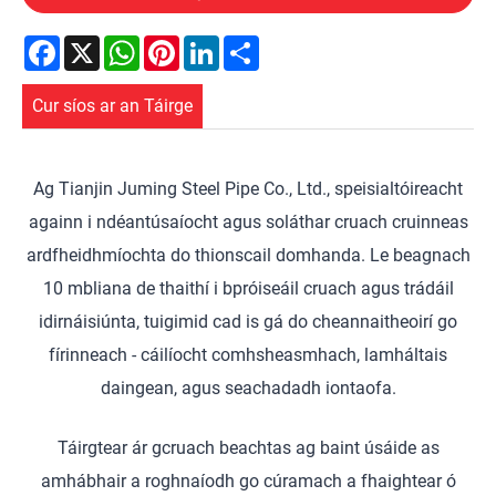
Facebook
X
WhatsApp
Pinterest
LinkedIn
Share
Cur síos ar an Táirge
Ag Tianjin Juming Steel Pipe Co., Ltd., speisialtóireacht
againn i ndéantúsaíocht agus soláthar cruach cruinneas
ardfheidhmíochta do thionscail domhanda. Le beagnach
10 mbliana de thaithí i bpróiseáil cruach agus trádáil
idirnáisiúnta, tuigimid cad is gá do cheannaitheoirí go
fírinneach - cáilíocht comhsheasmhach, lamháltais
daingean, agus seachadadh iontaofa.
Táirgtear ár gcruach beachtas ag baint úsáide as
amhábhair a roghnaíodh go cúramach a fhaightear ó