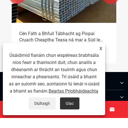
Brataithe Ré Nua d'Fhorbairt Ardchaighdeáin
Féach ar Tuilleadh >>
sa Tionscal Píblíne
X
Úsáidimid fianáin chun eispéireas brabhsála
níos fearr a thairiscint duit, chun anailís a
dhéanamh ar thrácht an tsuímh agus chun
inneachar a phearsantú. Trí úsáid a bhaint
Maidir Linne
as an suíomh seo, aontaíonn tú lenár n-úsáid
a bhaint as fianáin.
Beartas Príobháideachta
Táirgí
Diúltaigh
Glac




Glaoigh orainn
LEAN ORAINN