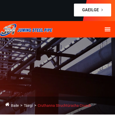
GAEILGE
Baile
Táirgí
Cruthanna Struchtúracha Cruach