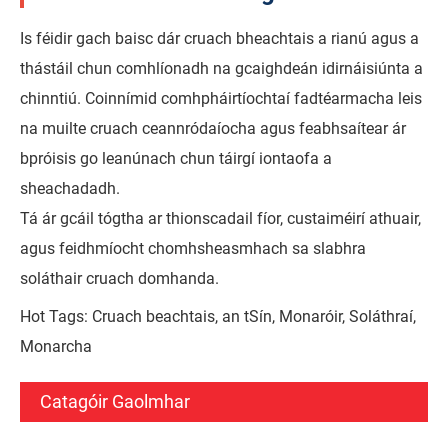
Is féidir gach baisc dár cruach bheachtais a rianú agus a
thástáil chun comhlíonadh na gcaighdeán idirnáisiúnta a
chinntiú. Coinnímid comhpháirtíochtaí fadtéarmacha leis
na muilte cruach ceannródaíocha agus feabhsaítear ár
bpróisis go leanúnach chun táirgí iontaofa a
sheachadadh.
Tá ár gcáil tógtha ar thionscadail fíor, custaiméirí athuair,
agus feidhmíocht chomhsheasmhach sa slabhra
soláthair cruach domhanda.
Hot Tags: Cruach beachtais, an tSín, Monaróir, Soláthraí,
Monarcha
Catagóir Gaolmhar