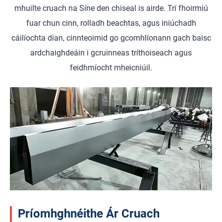
mhuilte cruach na Síne den chiseal is airde. Trí fhoirmiú
fuar chun cinn, rolladh beachtas, agus iniúchadh
cáilíochta dian, cinnteoimid go gcomhlíonann gach baisc
ardchaighdeáin i gcruinneas tríthoiseach agus
feidhmíocht mheicniúil.
Príomhghnéithe Ár Cruach