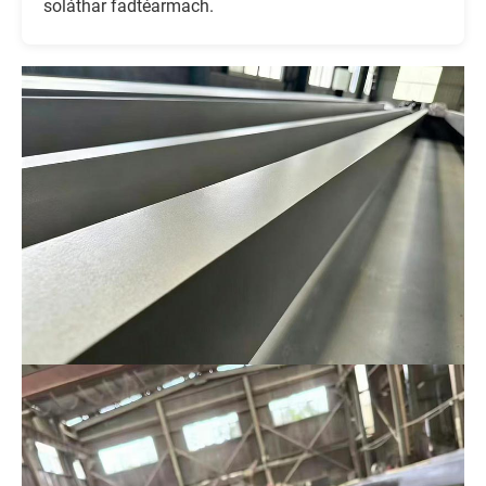
soláthar fadtéarmach.