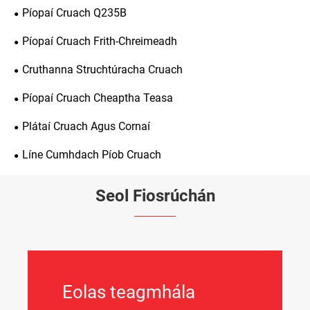
Píopaí Cruach Q235B
Píopaí Cruach Frith-Chreimeadh
Cruthanna Struchtúracha Cruach
Píopaí Cruach Cheaptha Teasa
Plátaí Cruach Agus Cornaí
Líne Cumhdach Píob Cruach
Seol Fiosrúchán
Eolas teagmhála