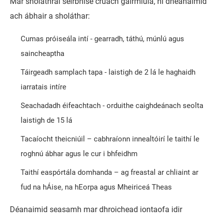
Mar sholáthraí seirbhíse cruach gairmiúla, ní dhéanaimid
ach ábhair a sholáthar:
Cumas próiseála intí - gearradh, táthú, múnlú agus
saincheaptha
Táirgeadh samplach tapa - laistigh de 2 lá le haghaidh
iarratais intíre
Seachadadh éifeachtach - orduithe caighdeánach seolta
laistigh de 15 lá
Tacaíocht theicniúil – cabhraíonn innealtóirí le taithí le
roghnú ábhar agus le cur i bhfeidhm
Taithí easpórtála domhanda – ag freastal ar chliaint ar
fud na hÁise, na hEorpa agus Mheiriceá Theas
Déanaimid seasamh mar dhroichead iontaofa idir