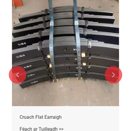


Carn Bileog Cruach Iarchurtha Te
Féach ar Tuilleadh >>