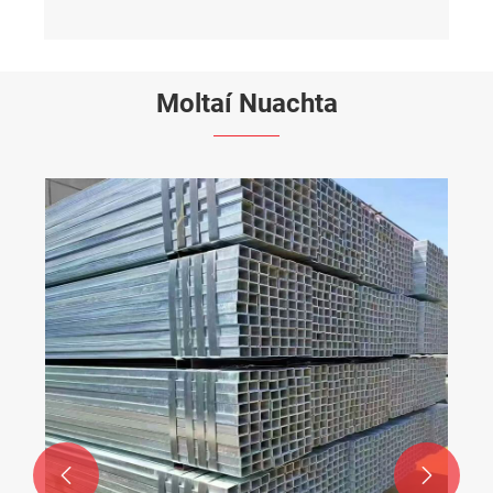
Moltaí Nuachta
Frith-chreimeadh Glas: Ceannródaíoch sa
Todhchaí - Tiomáineann Píopaí Cruach

