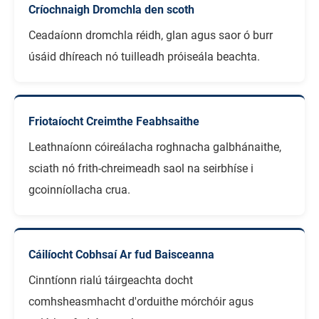
Críochnaigh Dromchla den scoth
Ceadaíonn dromchla réidh, glan agus saor ó burr
úsáid dhíreach nó tuilleadh próiseála beachta.
Friotaíocht Creimthe Feabhsaithe
Leathnaíonn cóireálacha roghnacha galbhánaithe,
sciath nó frith-chreimeadh saol na seirbhíse i
gcoinníollacha crua.
Cáilíocht Cobhsaí Ar fud Baisceanna
Cinntíonn rialú táirgeachta docht
comhsheasmhacht d'orduithe mórchóir agus