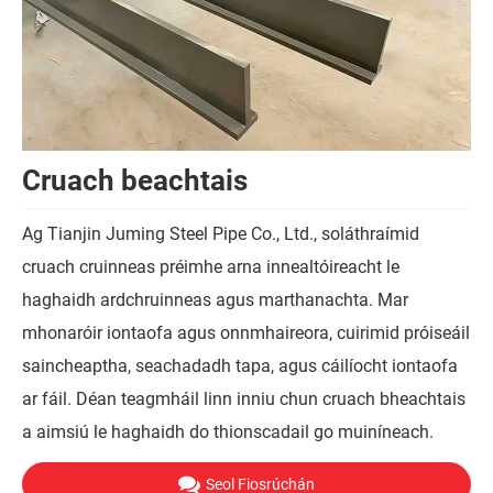
Cruach beachtais
Ag Tianjin Juming Steel Pipe Co., Ltd., soláthraímid
cruach cruinneas préimhe arna innealtóireacht le
haghaidh ardchruinneas agus marthanachta. Mar
mhonaróir iontaofa agus onnmhaireora, cuirimid próiseáil
saincheaptha, seachadadh tapa, agus cáilíocht iontaofa
ar fáil. Déan teagmháil linn inniu chun cruach bheachtais
a aimsiú le haghaidh do thionscadail go muiníneach.
Seol Fiosrúchán