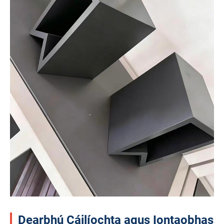
Dearbhú Cáilíochta agus Iontaobhas