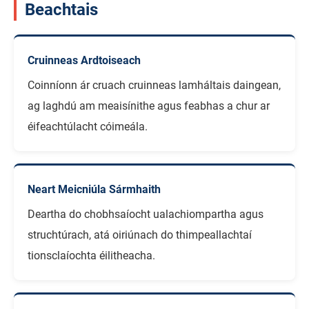
Beachtais
Cruinneas Ardtoiseach
Coinníonn ár cruach cruinneas lamháltais daingean,
ag laghdú am meaisínithe agus feabhas a chur ar
éifeachtúlacht cóimeála.
Neart Meicniúla Sármhaith
Deartha do chobhsaíocht ualachiompartha agus
struchtúrach, atá oiriúnach do thimpeallachtaí
tionsclaíochta éilitheacha.