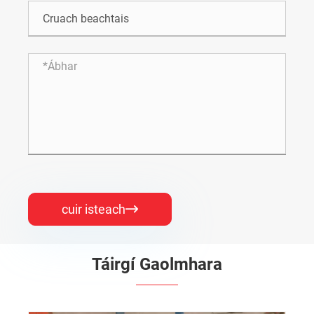
cuir isteach

Táirgí Gaolmhara